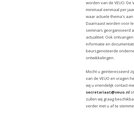
worden van de VEUO. De 
minimaal eenmaal per jaa
waar actuele thema's aan
Daarnaast worden voor l
seminars georganiseerd a
actualiteit. Ook ontvange
informatie en documentati
beursgenoteerde onderne
ontwikkelingen.
Mocht u geïnteresseerd zi
van de VEUO en vragen h
wij u vriendelijk contact 
secretariaat@veuo.nl
of
zullen wij graag beschikb
verder met u af te stemme