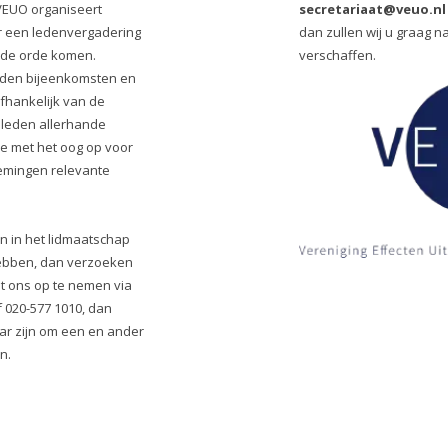
VEUO organiseert
secretariaat@veuo.nl
r een ledenvergadering
dan zullen wij u graag n
 de orde komen.
verschaffen.
eden bijeenkomsten en
fhankelijk van de
n leden allerhande
e met het oog op voor
mingen relevante
jn in het lidmaatschap
ebben, dan verzoeken
met ons op te nemen via
 020-577 1010, dan
aar zijn om een en ander
n.