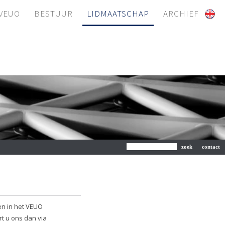
 VEUO
BESTUUR
LIDMAATSCHAP
ARCHIEF
en in het VEUO
rt u ons dan via