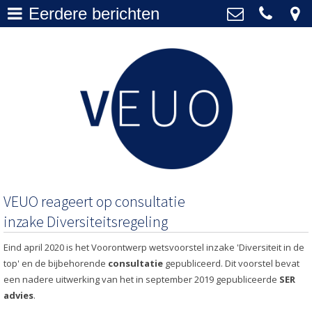
Eerdere berichten
Actueel
>
VEUO
+31 20 577 1010
Over VEUO
>
secretariaat@veuo.nl
Bestuur
>
Lidmaatschap
>
Archief
>
VEUO reageert op consultatie
inzake Diversiteitsregeling
Eind april 2020 is het Voorontwerp wetsvoorstel inzake 'Diversiteit in de
top' en de bijbehorende
consultatie
gepubliceerd. Dit voorstel bevat
een nadere uitwerking van het in september 2019 gepubliceerde
SER
advies
.