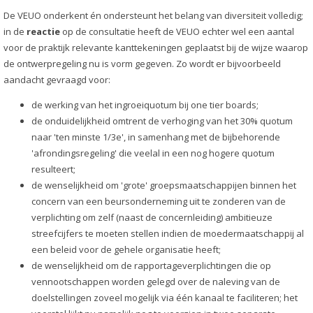
De VEUO onderkent én ondersteunt het belang van diversiteit volledig;
in de
reactie
op de consultatie heeft de VEUO echter wel een aantal
voor de praktijk relevante kanttekeningen geplaatst bij de wijze waarop
de ontwerpregeling nu is vorm gegeven. Zo wordt er bijvoorbeeld
aandacht gevraagd voor:
de werking van het ingroeiquotum bij one tier boards;
de onduidelijkheid omtrent de verhoging van het 30% quotum
naar 'ten minste 1/3e', in samenhang met de bijbehorende
'afrondingsregeling' die veelal in een nog hogere quotum
resulteert;
de wenselijkheid om 'grote' groepsmaatschappijen binnen het
concern van een beursonderneming uit te zonderen van de
verplichting om zelf (naast de concernleiding) ambitieuze
streefcijfers te moeten stellen indien de moedermaatschappij al
een beleid voor de gehele organisatie heeft;
de wenselijkheid om de rapportageverplichtingen die op
vennootschappen worden gelegd over de naleving van de
doelstellingen zoveel mogelijk via één kanaal te faciliteren; het