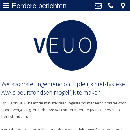
Eerdere berichten
Actueel
>
VEUO
+31 20 577 1010
Over VEUO
>
secretariaat@veuo.nl
Bestuur
>
Lidmaatschap
>
Archief
>
Wetsvoorstel ingediend om tijdelijk niet-fysieke
AVA's beursfondsen mogelijk te maken
Op 3 april 2020 heeft de ministerraad ingestemd met een voorstel voor
spoedwetgeving ten behoeve van onder meer de jaarlijkse AVA's bij
beursfondsen.
Kern daarvan is dat zulke vergaderingen tijdelijk niet fysiek hoeven te