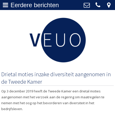
Eerdere berichten
Actueel
>
VEUO
+31 20 577 1010
Over VEUO
>
secretariaat@veuo.nl
Bestuur
>
Lidmaatschap
>
Archief
>
Drietal moties inzake diversiteit aangenomen in
de Tweede Kamer
Op 3 december 2019 heeft de Tweede Kamer een drietal moties
aangenomen met het verzoek aan de regering om maatregelen te
nemen met het oog op het bevorderen van diversiteit in het
bedrijfsleven.