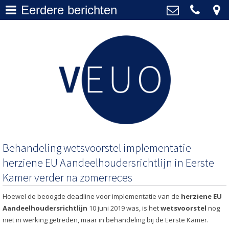
Eerdere berichten
Actueel
>
VEUO
+31 20 577 1010
Over VEUO
>
secretariaat@veuo.nl
Bestuur
>
Lidmaatschap
>
Archief
>
Behandeling wetsvoorstel implementatie
herziene EU Aandeelhoudersrichtlijn in Eerste
Kamer verder na zomerreces
Hoewel de beoogde deadline voor implementatie van de
herziene EU
Aandeelhoudersrichtlijn
10 juni 2019 was, is het
wetsvoorstel
nog
niet in werking getreden, maar in behandeling bij de Eerste Kamer.