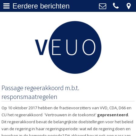
Eerdere berichten
Actueel
>
VEUO
+31 20 577 1010
Over VEUO
>
secretariaat@veuo.nl
Bestuur
>
Lidmaatschap
>
Archief
>
Passage regeerakkoord m.b.t.
responsmaatregelen
Op 10 oktober 2017 hebben de fractievoorzitters van VVD, CDA, D66 en
CU het regeerakkoord 'Vertrouwen in de toekomst'
gepresenteerd
.
Dit regeerakkoord bevat de belangrijkste doelstellingen voor het beleid
van de regering in haar regeringsperiode: wat wil de regering doen en
bereiken in de komende periode? Dit akkoord bevat ook een passage