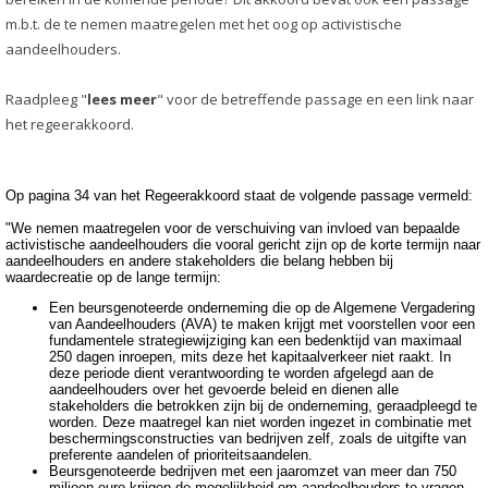
m.b.t. de te nemen maatregelen met het oog op activistische
aandeelhouders.
Raadpleeg "
lees meer
" voor de betreffende passage en een link naar
het regeerakkoord.
Op pagina 34 van het Regeerakkoord staat de volgende passage vermeld:
"We nemen maatregelen voor de verschuiving van invloed van bepaalde
activistische aandeelhouders die vooral gericht zijn op de korte termijn naar
aandeelhouders en andere stakeholders die belang hebben bij
waardecreatie op de lange termijn:
Een beursgenoteerde onderneming die op de Algemene Vergadering
van Aandeelhouders (AVA) te maken krijgt met voorstellen voor een
fundamentele strategiewijziging kan een bedenktijd van maximaal
250 dagen inroepen, mits deze het kapitaalverkeer niet raakt. In
deze periode dient verantwoording te worden afgelegd aan de
aandeelhouders over het gevoerde beleid en dienen alle
stakeholders die betrokken zijn bij de onderneming, geraadpleegd te
worden. Deze maatregel kan niet worden ingezet in combinatie met
beschermingsconstructies van bedrijven zelf, zoals de uitgifte van
preferente aandelen of prioriteitsaandelen.
Beursgenoteerde bedrijven met een jaaromzet van meer dan 750
miljoen euro krijgen de mogelijkheid om aandeelhouders te vragen,