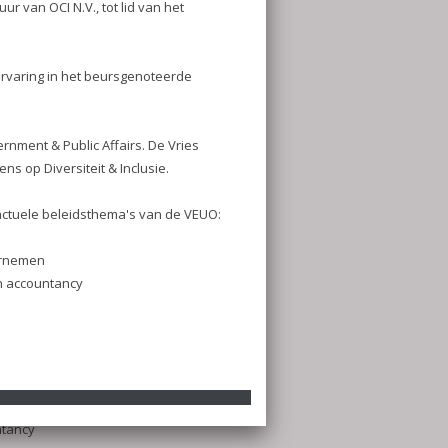
N.V., tot lid van het
ebben benoemd.
en senior executive met
n het beursgenoteerde
 van de Raad van Bestuur
meer verantwoordelijk
nce en Compliance, Legal,
c Affairs. De Vries heeft
 ESG en richt zich binnen
 & Inclusie.
 en ervaring sluiten goed
idsthema's van de VEUO:
in brede zin
 en Governance-aspecten
et gebied van externe
ntancy