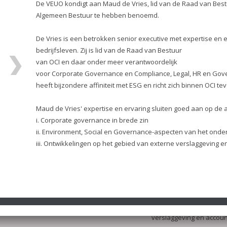
Raad van Bestuur van OCI 
Algemeen Bestuur te h
De Vries is een betrokk
expertise en ervaring i
bedrijfsleven. Zij is lid
van OCI en daar onder 
voor Corporate Governa
HR en Government & Publi
bijzondere affiniteit met
OCI tevens op Diversiteit
Maud de Vries' expertise
aan op de actuele bele
i. Corporate governance 
ii. Environment, Social
van het ondernemen
iii. Ontwikkelingen op h
verslaggeving en accou