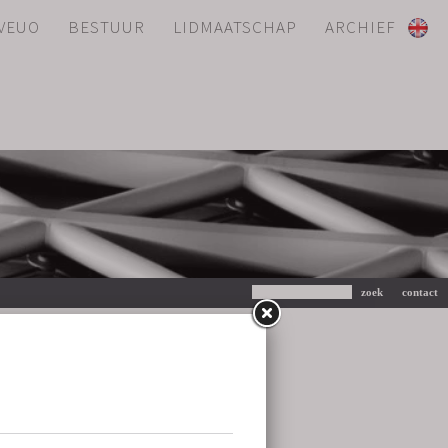
 VEUO
BESTUUR
LIDMAATSCHAP
ARCHIEF
id VEUO
d de Vries, lid van de