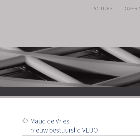
ACTUEEL
OVER
Maud de Vries
nieuw bestuursl
De VEUO kondigt aan Mau