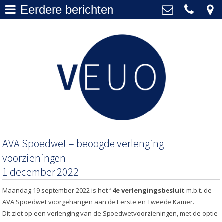
Eerdere berichten
Actueel
>
VEUO
+31 20 577 1010
Over VEUO
>
secretariaat@veuo.nl
Bestuur
>
Lidmaatschap
>
Archief
>
AVA Spoedwet – beoogde verlenging
voorzieningen
1 december 2022
Maandag 19 september 2022 is het
14e verlengingsbesluit
m.b.t. de
AVA Spoedwet voorgehangen aan de Eerste en Tweede Kamer.
Dit ziet op een verlenging van de Spoedwetvoorzieningen, met de optie